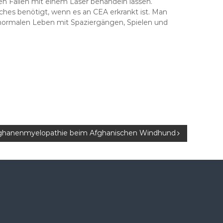
n Fällen mit einem Laser behandeln lassen.
ches benötigt, wenn es an CEA erkrankt ist. Man
 normalen Leben mit Spaziergängen, Spielen und
ghanenmyelopathie beim Afghanischen Windhund