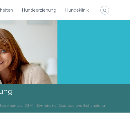
heiten
Hundeerziehung
Hundeklinik
lung
e Eye Anomaly (CEA) – Symptome, Diagnose und Behandlung