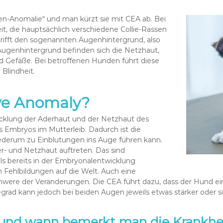
en-Anomalie“ und man kürzt sie mit CEA ab. Bei
it, die hauptsächlich verschiedene Collie-Rassen
trifft den sogenannten Augenhintergrund, also
 Augenhintergrund befinden sich die Netzhaut,
nd Gefäße. Bei betroffenen Hunden führt diese
 Blindheit.
Eye Anomaly?
icklung der Aderhaut und der Netzhaut des
s Embryos im Mutterleib. Dadurch ist die
ederum zu Einblutungen ins Auge führen kann.
 und Netzhaut auftreten. Das sind
ls bereits in der Embryonalentwicklung
 Fehlbildungen auf die Welt. Auch eine
chwere der Veränderungen. Die CEA führt dazu, dass der Hund eine
egrad kann jedoch bei beiden Augen jeweils etwas stärker oder 
und wann bemerkt man die Krankhei