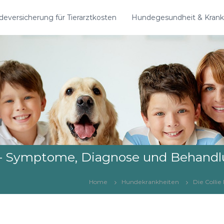
eversicherung für Tierarztkosten
Hundegesundheit & Krank
) – Symptome, Diagnose und Behand
Home
Hundekrankheiten
Die Colli