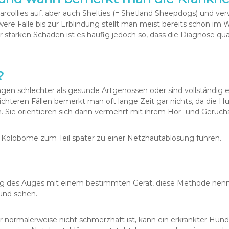
aarcollies auf, aber auch Shelties (= Shetland Sheepdogs) und ver
e Fälle bis zur Erblindung stellt man meist bereits schon im Wel
tarken Schäden ist es häufig jedoch so, dass die Diagnose quas
?
en schlechter als gesunde Artgenossen oder sind vollständig e
eichteren Fällen bemerkt man oft lange Zeit gar nichts, da die H
 Sie orientieren sich dann vermehrt mit ihrem Hör- und Geruchs
en Kolobome zum Teil später zu einer Netzhautablösung führen.
ung des Auges mit einem bestimmten Gerät, diese Methode ne
und sehen.
ber normalerweise nicht schmerzhaft ist, kann ein erkrankter H