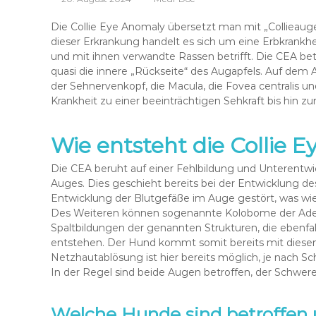
Die Collie Eye Anomaly übersetzt man mit „Collieaug
dieser Erkrankung handelt es sich um eine Erbkrankhe
und mit ihnen verwandte Rassen betrifft. Die CEA be
quasi die innere „Rückseite“ des Augapfels. Auf dem
der Sehnervenkopf, die Macula, die Fovea centralis u
Krankheit zu einer beeinträchtigen Sehkraft bis hin zur
Wie entsteht die Collie 
Die CEA beruht auf einer Fehlbildung und Unterentw
Auges. Dies geschieht bereits bei der Entwicklung de
Entwicklung der Blutgefäße im Auge gestört, was wi
Des Weiteren können sogenannte Kolobome der Ader-
Spaltbildungen der genannten Strukturen, die ebenfal
entstehen. Der Hund kommt somit bereits mit diesen
Netzhautablösung ist hier bereits möglich, je nach S
In der Regel sind beide Augen betroffen, der Schwer
Welche Hunde sind betroffen 