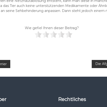
omen eine Netzhautablösung entsteht, kann man diese in manche
da das Tier auch keine unterstützenden Medikamente oder Ähnli
h, an seine Sehbehinderung anpassen. Dann steht jedoch einem
Wie gefiel Ihnen dieser Beitrag?
Die Af
rier
ber
Rechtliches