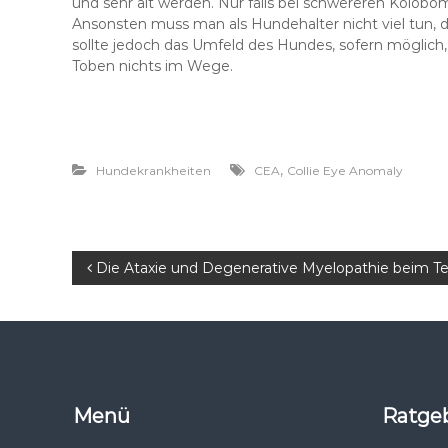
und sehr alt werden. Nur falls bei schwereren Kolob
Ansonsten muss man als Hundehalter nicht viel tun, 
sollte jedoch das Umfeld des Hundes, sofern möglic
Toben nichts im Wege.
,
Hundekrankheiten
CEA
Collie Eye Anomaly
B
Die Ataxie und Degenerative Myelopathie beim Ter
e
i
t
Menü
Ratge