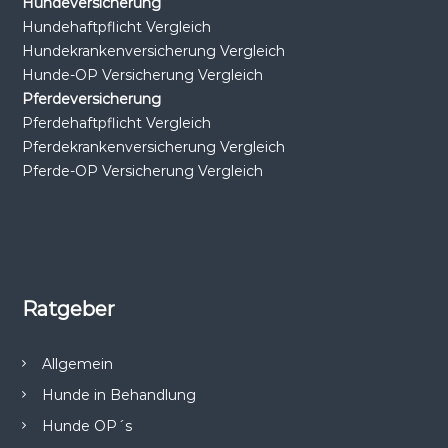
Hundeversicherung
Hundehaftpflicht Vergleich
n
Hundekrankenversicherung Vergleich
Hunde-OP Versicherung Vergleich
a
Pferdeversicherung
Pferdehaftpflicht Vergleich
v
Pferdekrankenversicherung Vergleich
i
Pferde-OP Versicherung Vergleich
g
a
t
Ratgeber
i
Allgemein
o
Hunde in Behandlung
Hunde OP´s