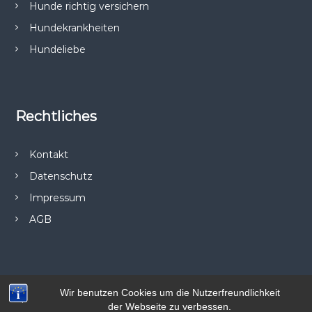
n
Hunde richtig versichern
Hundekrankheiten
Hundeliebe
Rechtliches
Kontakt
Datenschutz
Impressum
AGB
Wir benutzen Cookies um die Nutzerfreundlichkeit
Copyright © 2026
Medidog
All rights reserved. Theme:
Flash
by
der Webseite zu verbessen.
ThemeGrill. Powered by
WordPress