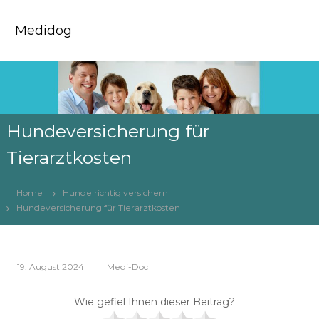
Z
u
Medidog
m
I
n
h
a
l
t
Hundeversicherung für
s
Tierarztkosten
p
r
i
Home
Hunde richtig versichern
n
Hundeversicherung für Tierarztkosten
g
e
n
19. August 2024
Medi-Doc
Wie gefiel Ihnen dieser Beitrag?