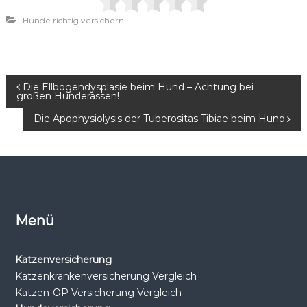
Hunde richtig versichern
B
Die Ellbogendysplasie beim Hund – Achtung bei
großen Hunderassen!
e
Die Apophysiolysis der Tuberositas Tibiae beim Hund
i
t
r
Menü
a
Katzenversicherung
g
Katzenkrankenversicherung Vergleich
Katzen-OP Versicherung Vergleich
s