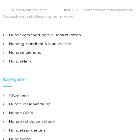
,
,
,
Hundekrankheiten
Hund
OCD
Osteochondrosis dissecans
Osteochondrosis dissecans beim Hund
Hundeversicherung für Tierarztkosten
Hundegesundheit & Krankheiten
Hundeerziehung
Hundeklinik
Kategorien
Allgemein
Hunde in Behandlung
Hunde OP´s
Hunde richtig versichern
Hundekrankheiten
Hundeliebe