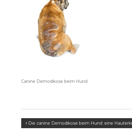
Canine Demodikose beim Hund
B
Die canine Demodikose beim Hund: eine Hauterk