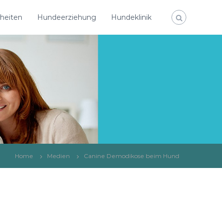
heiten
Hundeerziehung
Hundeklinik
Home
Medien
Canine Demodikose beim Hund