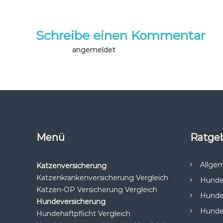
e
i
Schreibe einen Kommentar
t
Du musst
angemeldet
sein, um einen Kommentar a
r
a
g
Menü
Ratge
s
n
Allge
Katzenversicherung
Katzenkrankenversicherung Vergleich
Hunde
a
Katzen-OP Versicherung Vergleich
Hunde
Hundeversicherung
v
Hunde 
Hundehaftpflicht Vergleich