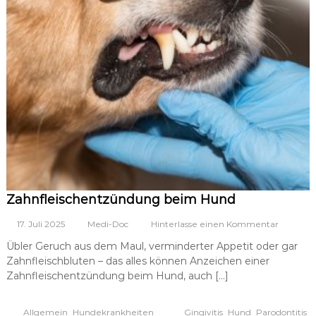
Zahnfleischentzündung beim Hund
a
17. Juli 2025
Medi-Doc
Hinterlasse einen Kommentar
u
Übler Geruch aus dem Maul, verminderter Appetit oder gar
f
Zahnfleischbluten – das alles können Anzeichen einer
Z
a
Zahnfleischentzündung beim Hund, auch […]
h
n
,
,
,
,
Allgemein
Hundekrankheiten
Gingivitis
Hund
Parodontitis
f