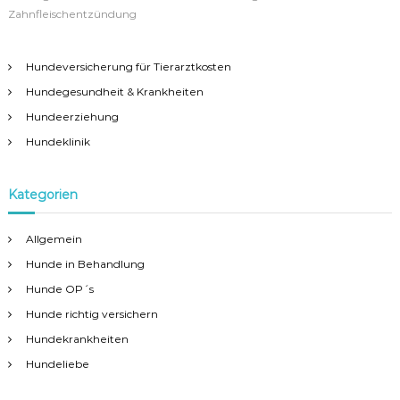
l
Zahnfleischentzündung
e
i
s
Hundeversicherung für Tierarztkosten
c
Hundegesundheit & Krankheiten
h
e
Hundeerziehung
n
t
Hundeklinik
z
ü
n
Kategorien
d
u
n
Allgemein
g
Hunde in Behandlung
b
e
Hunde OP´s
i
Hunde richtig versichern
m
H
Hundekrankheiten
u
Hundeliebe
n
d