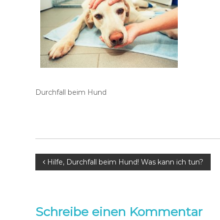
Durchfall beim Hund
B
Hilfe, Durchfall beim Hund! Was kann ich tun?
e
i
Schreibe einen Kommentar