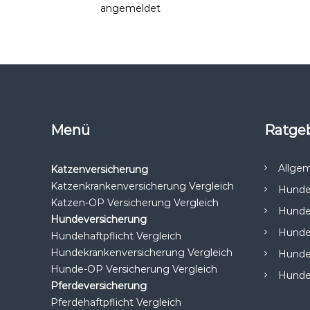
t
Du musst
angemeldet
sein, um einen Kommentar a
r
a
g
Menü
Ratge
s
n
Allge
Katzenversicherung
Katzenkrankenversicherung Vergleich
Hunde
a
Katzen-OP Versicherung Vergleich
Hunde
Hundeversicherung
v
Hunde 
Hundehaftpflicht Vergleich
Hundekrankenversicherung Vergleich
Hunde
i
Hunde-OP Versicherung Vergleich
Hunde
Pferdeversicherung
g
Pferdehaftpflicht Vergleich